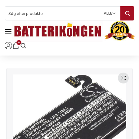
ALLE
0