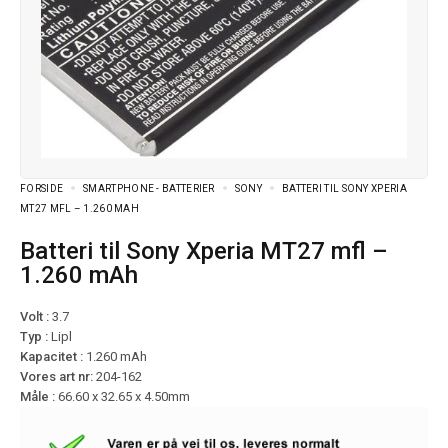
FORSIDE
SMARTPHONE - BATTERIER
SONY
BATTERI TIL SONY XPERIA
MT27 MFL – 1.260 MAH
Batteri til Sony Xperia MT27 mfl –
1.260 mAh
Volt :
3.7
Typ :
Lipl
Kapacitet :
1.260 mAh
Vores art nr:
204-162
Måle :
66.60 x 32.65 x 4.50mm