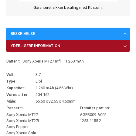
Garanteret sikker betaling med Kustom.
BESKRIVELSE
YDERLIGERE INFORMATION
Batteri til Sony Xperia MT27 mfl – 1.260 mAh
Volt:
3.7
Type:
Lipl
Kapacitet:
1.260 mAh (4.66 Whr)
Vores art nr:
204-162
Måle:
66.60 x 32.65 x 4.50mm
Passer til:
Erstatter part no:
Sony Xperia MT27
AGPB009-A002
Sony Xperia MT27i
1253-1155.2
Sony Pepper
Sony Xperia Sola