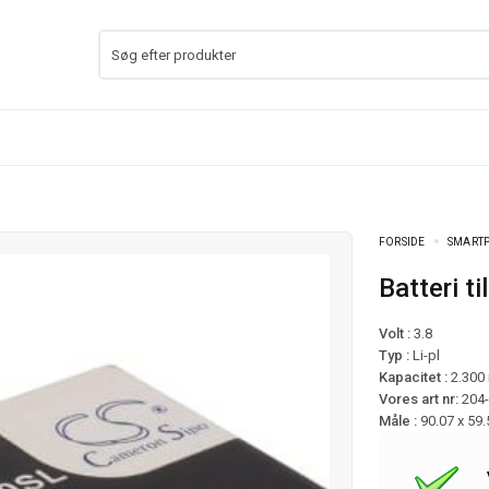
FORSIDE
SMARTP
Batteri 
Volt :
3.8
Typ :
Li-pl
Kapacitet :
2.300
Vores art nr:
204
Måle :
90.07 x 59