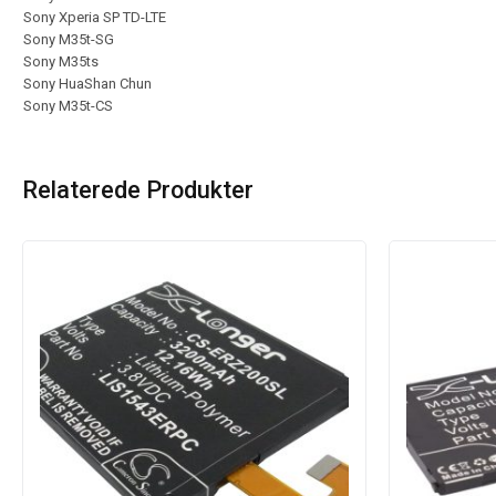
Sony Xperia SP TD-LTE
Sony M35t-SG
Sony M35ts
Sony HuaShan Chun
Sony M35t-CS
Relaterede Produkter