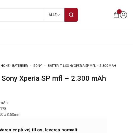
0
ALLE
HONE - BATTERIER
SONY
BATTERI TIL SONY XPERIA SP MFL – 2.300 MAH
til Sony Xperia SP mfl – 2.300 mAh
 mAh
-178
.50 x 3.50mm