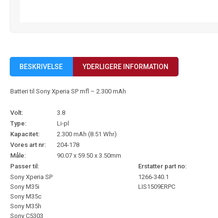
BESKRIVELSE
YDERLIGERE INFORMATION
Batteri til Sony Xperia SP mfl – 2.300 mAh
Volt:
3.8
Type:
Li-pl
Kapacitet:
2.300 mAh (8.51 Whr)
Vores art nr:
204-178
Måle:
90.07 x 59.50 x 3.50mm
Passer til:
Erstatter part no:
Sony Xperia SP
1266-340.1
Sony M35i
LIS1509ERPC
Sony M35c
Sony M35h
Sony C5303