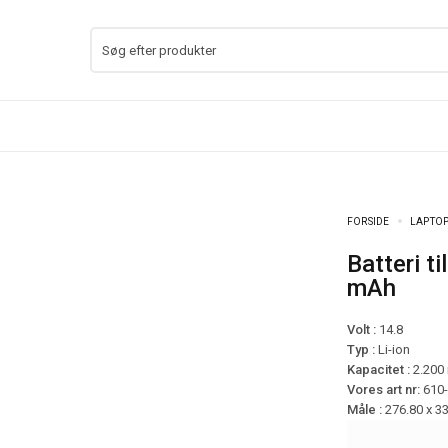
FORSIDE
LAPTOP
Batteri til Toshiba Satellite L900 mfl – 2.200
mAh
Volt :
14.8
Typ :
Li-ion
Kapacitet :
2.200
Vores art nr:
610
Måle :
276.80 x 3