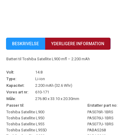
BESKRIVELSE
YDERLIGERE INFORMATION
Batteri til Toshiba Satellite L900 mfl – 2.200 mAh
Volt:
14.8
Type:
Li-ion
Kapacitet:
2.200 mAh (32.6 Whr)
Vores art nr:
610-171
Måle:
276.80 x 33.10 x 20.30mm
Passer til:
Erstatter part no:
Toshiba Satellite L900
PA5076R-1BRS
Toshiba Satellite L950
PA5076U-1BRS
Toshiba Satellite L955
PA5077U-1BRS
Toshiba Satellite L955D
PABAS268