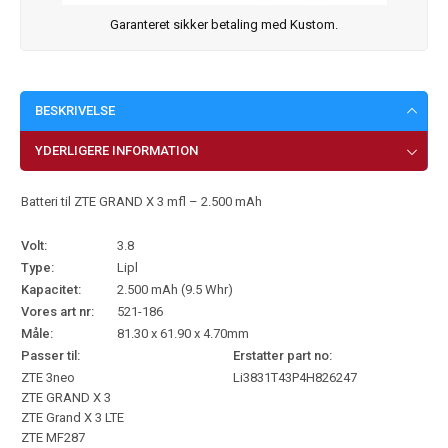
Garanteret sikker betaling med Kustom.
BESKRIVELSE
YDERLIGERE INFORMATION
Batteri til ZTE GRAND X 3 mfl – 2.500 mAh
Volt:
3.8
Type:
Lipl
Kapacitet:
2.500 mAh (9.5 Whr)
Vores art nr:
521-186
Måle:
81.30 x 61.90 x 4.70mm
Passer til:
Erstatter part no:
ZTE 3neo
Li3831T43P4H826247
ZTE GRAND X 3
ZTE Grand X 3 LTE
ZTE MF287