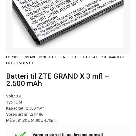
FORSIDE
SMARTPHONE - BATTERIER
ZTE
BATTERI TIL ZTE GRAND X 3
MFL – 2.500 MAH
Batteri til ZTE GRAND X 3 mfl –
2.500 mAh
Volt :
3.8
Typ :
Lipl
Kapacitet :
2.500 mAh
Vores art nr:
521-186
Måle :
81.30 x 61.90 x 4.70mm