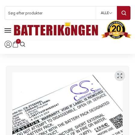
ALLE
0