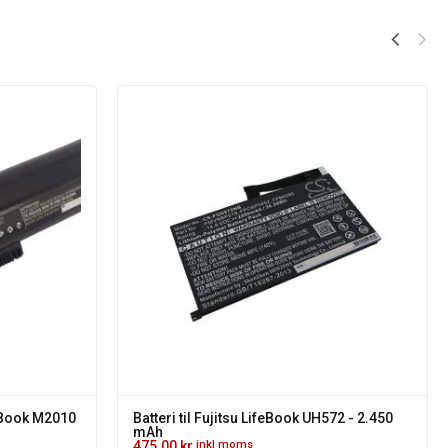
feBook M2010
Batteri til Fujitsu LifeBook UH572 - 2.450
mAh
475.00
kr.
inkl moms