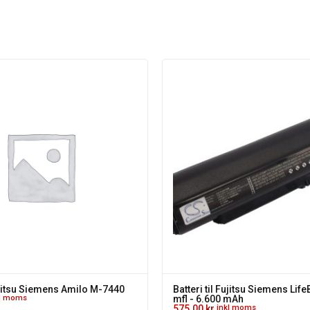
Fujitsu Siemens Amilo M-7440
Batteri til Fujitsu Siemens Li
kl moms
mfl - 6.600 mAh
575.00
kr.
inkl moms