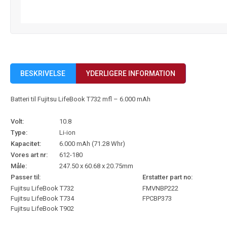
BESKRIVELSE
YDERLIGERE INFORMATION
Batteri til Fujitsu LifeBook T732 mfl – 6.000 mAh
Volt:
10.8
Type:
Li-ion
Kapacitet:
6.000 mAh (71.28 Whr)
Vores art nr:
612-180
Måle:
247.50 x 60.68 x 20.75mm
Passer til:
Erstatter part no:
Fujitsu LifeBook T732
FMVNBP222
Fujitsu LifeBook T734
FPCBP373
Fujitsu LifeBook T902