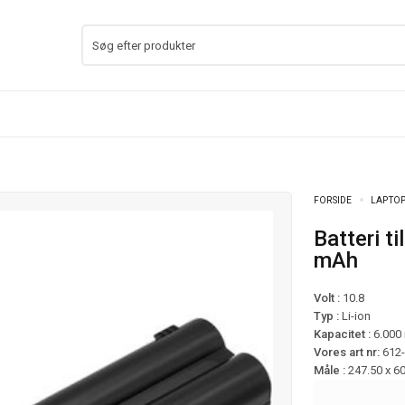
FORSIDE
LAPTOP
Batteri til Fujitsu LifeBook T732 mfl – 6.000
mAh
Volt :
10.8
Typ :
Li-ion
Kapacitet :
6.000
Vores art nr:
612
Måle :
247.50 x 6