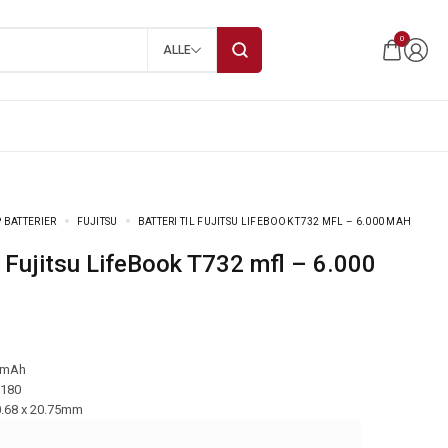
0
ALLE
 BATTERIER
FUJITSU
BATTERI TIL FUJITSU LIFEBOOK T732 MFL – 6.000 MAH
 mAh
-180
0.68 x 20.75mm