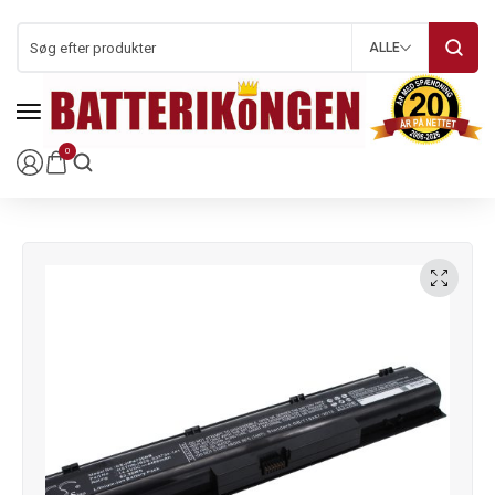
ALLE
0