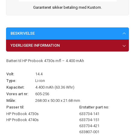
Garanteret sikker betaling med Kustom.
BESKRIVELSE
YDERLIGERE INFORMATION
Batteri til HP Probook 4730s mfl – 4.400 mAh
Volt:
14.4
Type:
Li-ion
Kapacitet:
4.400 mAh (63.36 Whr)
Vores art nr:
605-256
Måle:
268.00 x 50.00 x 21.68 mm
Passer til:
Erstatter part no:
HP ProBook 4730s
633734-141
HP ProBook 4740s
633734-151
633734-421
633807-001