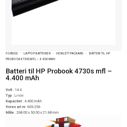
FORSIDE
LAPTOP BATTERIER
HEWLETT PACKARD
BATTERI TIL HP
PROBOOK 4730S MFL – 4.400 MAH
Batteri til HP Probook 4730s mfl –
4.400 mAh
Volt :
14.4
Typ :
Li-ion
Kapacitet :
4.400 mAh
Vores art nr:
605-256
Måle :
268.00 x 50.00 x 21.68 mm