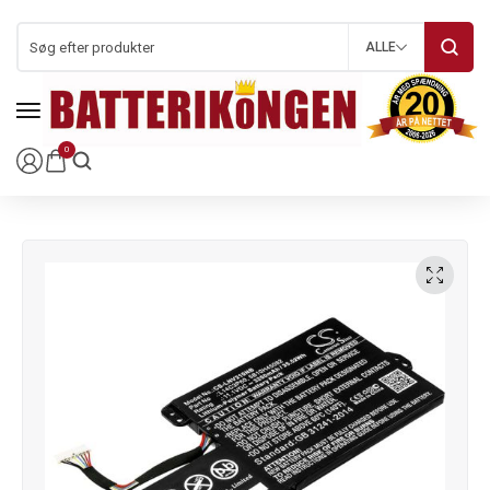
ALLE
0