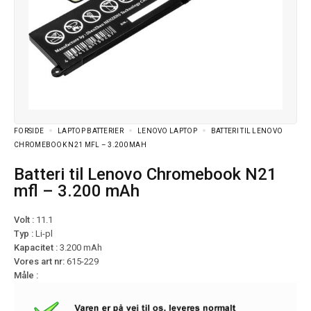
FORSIDE
LAPTOP BATTERIER
LENOVO LAPTOP
BATTERI TIL LENOVO
CHROMEBOOK N21 MFL – 3.200 MAH
Batteri til Lenovo Chromebook N21
mfl – 3.200 mAh
Volt :
11.1
Typ :
Li-pl
Kapacitet :
3.200 mAh
Vores art nr:
615-229
Måle :