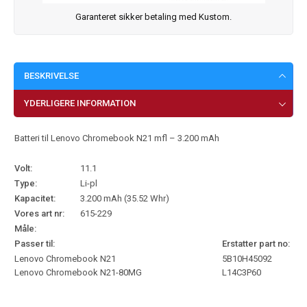
Garanteret sikker betaling med Kustom.
BESKRIVELSE
YDERLIGERE INFORMATION
Batteri til Lenovo Chromebook N21 mfl – 3.200 mAh
Volt:
11.1
Type:
Li-pl
Kapacitet:
3.200 mAh (35.52 Whr)
Vores art nr:
615-229
Måle:
Passer til:
Erstatter part no:
Lenovo Chromebook N21
5B10H45092
Lenovo Chromebook N21-80MG
L14C3P60