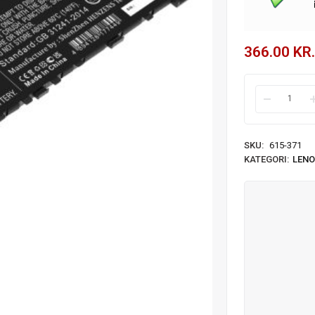
366.00
KR.
SKU:
615-371
KATEGORI:
LENO