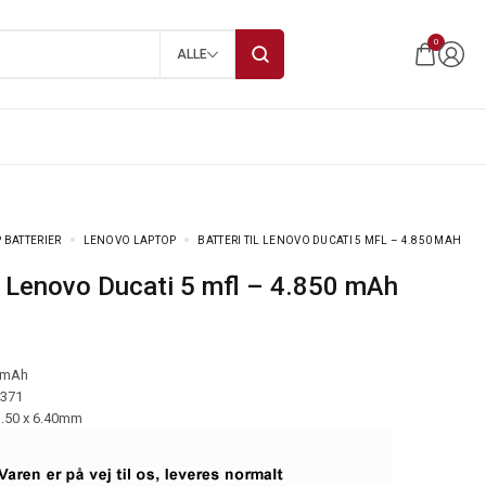
0
ALLE
 BATTERIER
LENOVO LAPTOP
BATTERI TIL LENOVO DUCATI 5 MFL – 4.850 MAH
til Lenovo Ducati 5 mfl – 4.850 mAh
 mAh
-371
3.50 x 6.40mm