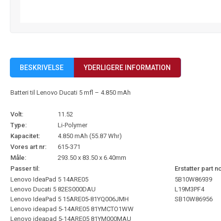
BESKRIVELSE
YDERLIGERE INFORMATION
Batteri til Lenovo Ducati 5 mfl – 4.850 mAh
Volt:
11.52
Type:
Li-Polymer
Kapacitet:
4.850 mAh (55.87 Whr)
Vores art nr:
615-371
Måle:
293.50 x 83.50 x 6.40mm
Passer til:
Erstatter part no
Lenovo IdeaPad 5 14ARE05
5B10W86939
Lenovo Ducati 5 82ES000DAU
L19M3PF4
Lenovo IdeaPad 5 15ARE05-81YQ006JMH
SB10W86956
Lenovo ideapad 5-14ARE05 81YMCTO1WW
Lenovo ideapad 5-14ARE05 81YM000MAU