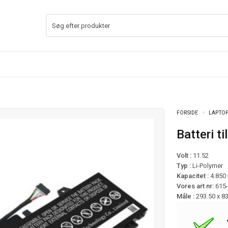
FORSIDE
LAPTOP
Batteri 
Volt :
11.52
Typ :
Li-Polymer
Kapacitet :
4.850
Vores art nr:
615
Måle :
293.50 x 8