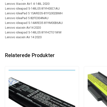
Lenovo Xiaoxin Air1 4-14IIL 2020
Lenovo ideapad 5-14IIL05 81YH00C1AU
Lenovo IdeaPad 5 15ARE05-81YQ002BMH
Lenovo IdeaPad 5 82FE004NAU
Lenovo ideapad 5-14ARE05 81YM00B6AU
Lenovo xiaoxin Air14 2020
Lenovo ideapad 5-14IIL05 81YHCTO1WW
Lenovo xiaoxin Air 14 2020
Relaterede Produkter