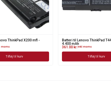
Lenovo ThinkPad X200 mfl -
Batteri til Lenovo ThinkPad T4
4.400 mAh
kl moms
361.00
kr.
inkl moms
Tilføj til kurv
Tilføj til kurv