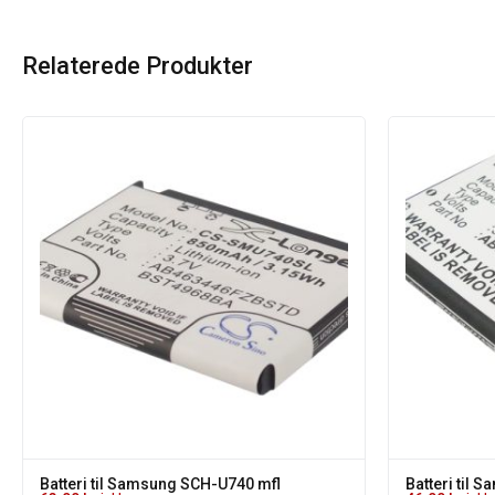
Relaterede Produkter
Batteri til Samsung SCH-U740 mfl
Batteri til 