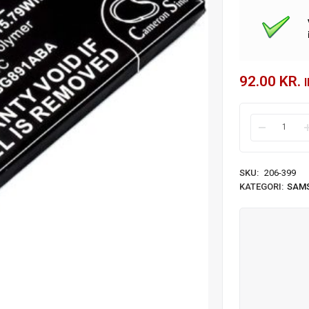
92.00
KR.
SKU:
206-399
KATEGORI:
SAM