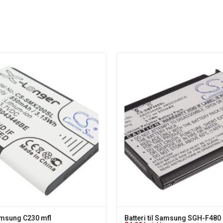
Samsung C230 mfl
Batteri til Samsung SGH-F480 