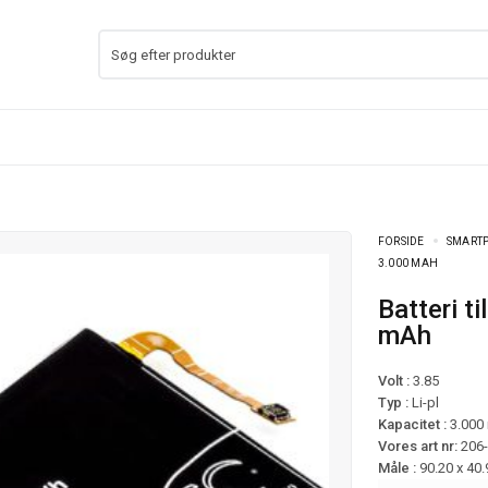
FORSIDE
SMARTP
3.000 MAH
Batteri til Samsung Galaxy S7 Active mfl – 3.000
mAh
Volt :
3.85
Typ :
Li-pl
Kapacitet :
3.000
Vores art nr:
206
Måle :
90.20 x 40