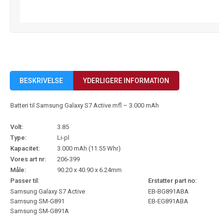
BESKRIVELSE
YDERLIGERE INFORMATION
Batteri til Samsung Galaxy S7 Active mfl – 3.000 mAh
Volt:
3.85
Type:
Li-pl
Kapacitet:
3.000 mAh (11.55 Whr)
Vores art nr:
206-399
Måle:
90.20 x 40.90 x 6.24mm
Passer til:
Erstatter part no:
Samsung Galaxy S7 Active
EB-BG891ABA
Samsung SM-G891
EB-EG891ABA
Samsung SM-G891A