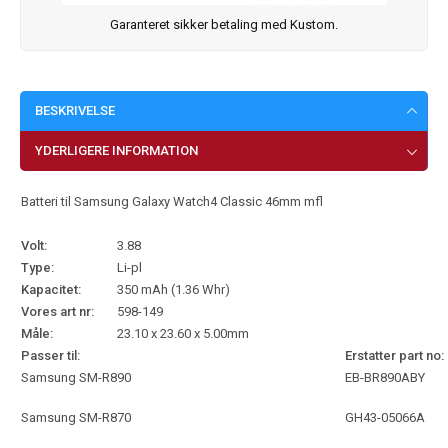
Garanteret sikker betaling med Kustom.
BESKRIVELSE
YDERLIGERE INFORMATION
Batteri til Samsung Galaxy Watch4 Classic 46mm mfl
Volt:
3.88
Type:
Li-pl
Kapacitet:
350 mAh (1.36 Whr)
Vores art nr:
598-149
Måle:
23.10 x 23.60 x 5.00mm
Passer til:
Erstatter part no:
Samsung SM-R890
EB-BR890ABY
Samsung SM-R870
GH43-05066A