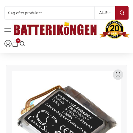
ALLE
0