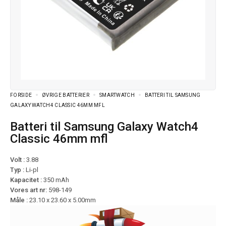
FORSIDE
ØVRIGE BATTERIER
SMARTWATCH
BATTERI TIL SAMSUNG
GALAXY WATCH4 CLASSIC 46MM MFL
Batteri til Samsung Galaxy Watch4
Classic 46mm mfl
Volt :
3.88
Typ :
Li-pl
Kapacitet :
350 mAh
Vores art nr:
598-149
Måle :
23.10 x 23.60 x 5.00mm