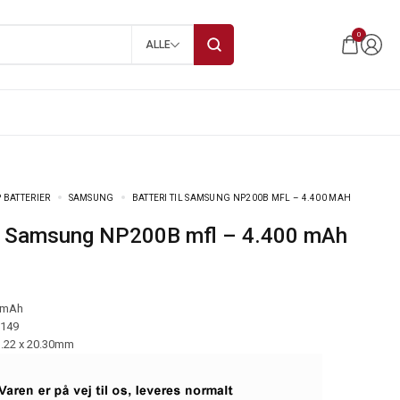
0
ALLE
 BATTERIER
SAMSUNG
BATTERI TIL SAMSUNG NP200B MFL – 4.400 MAH
 til Samsung NP200B mfl – 4.400 mAh
 mAh
-149
1.22 x 20.30mm