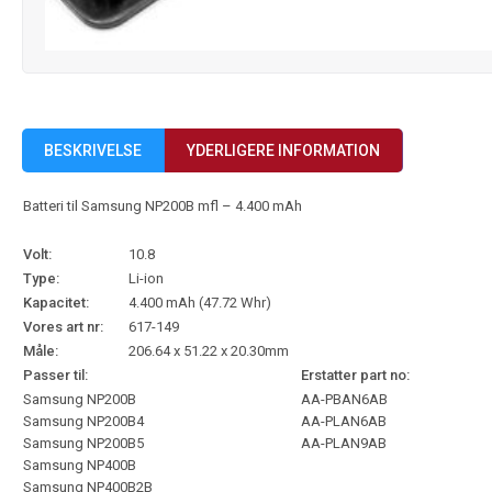
BESKRIVELSE
YDERLIGERE INFORMATION
Batteri til Samsung NP200B mfl – 4.400 mAh
Volt:
10.8
Type:
Li-ion
Kapacitet:
4.400 mAh (47.72 Whr)
Vores art nr:
617-149
Måle:
206.64 x 51.22 x 20.30mm
Passer til:
Erstatter part no:
Samsung NP200B
AA-PBAN6AB
Samsung NP200B4
AA-PLAN6AB
Samsung NP200B5
AA-PLAN9AB
Samsung NP400B
Samsung NP400B2B