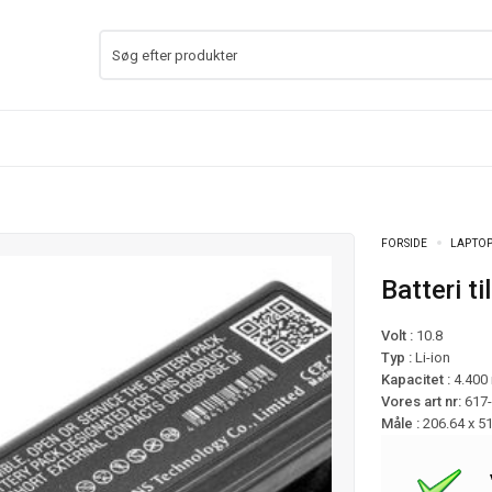
FORSIDE
LAPTOP
Batteri
Volt :
10.8
Typ :
Li-ion
Kapacitet :
4.400
Vores art nr:
617
Måle :
206.64 x 5