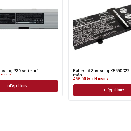
Samsung P30 serie mfl
Batteri til Samsung XE550C22 
kl moms
mAh
486.00
kr.
inkl moms
Tilføj til kurv
Tilføj til kurv